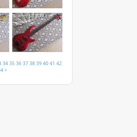
Ibanez SR-800LE
3
34
35
36
37
38
39
40
41
42
64
>