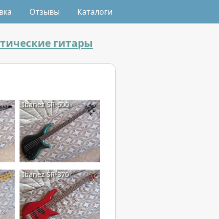
вка
Отзывы
Каталоги
стические гитары
Ibanez SR-600
Ibanez SR-370