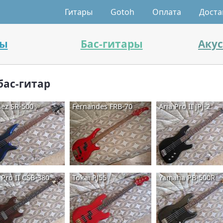
Гитары
Gotoh
Оплата
Доста
ры
Бас-гитары
Аку
бас-гитар
nez SR-500
Fernandes FRB-70
Aria Pro II JPJ-2
 Pro II CSB-380
Tokai PJ55
Yamaha PB-500R