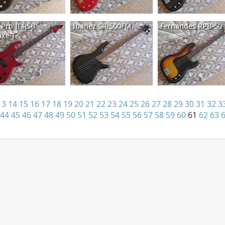
 Pro II RSB
Ibanez SR-500FM
Fernandes RPB-50
xe-I
13
14
15
16
17
18
19
20
21
22
23
24
25
26
27
28
29
30
31
32
3
44
45
46
47
48
49
50
51
52
53
54
55
56
57
58
59
60
61
62
63