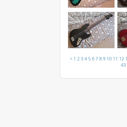
Yamaha JB-600R
Aria
Delu
<
1
2
3
4
5
6
7
8
9
10
11
12
43