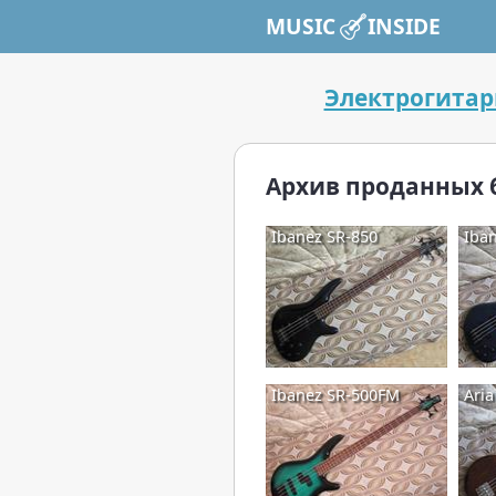
MUSIC INSIDE
Электрогита
Архив проданных 
Ibanez SR-850
Iba
Ibanez SR-500FM
Aria