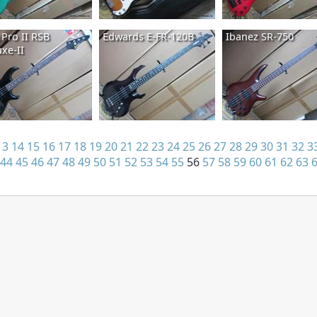
 Pro II RSB
Edwards E-FR-120B
Ibanez SR-750
xe-II
13
14
15
16
17
18
19
20
21
22
23
24
25
26
27
28
29
30
31
32
3
44
45
46
47
48
49
50
51
52
53
54
55
56
57
58
59
60
61
62
63