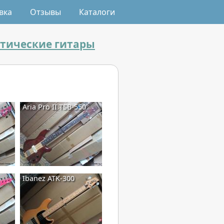
вка
Отзывы
Каталоги
стические гитары
Aria Pro II TSB-550
Ibanez ATK-300