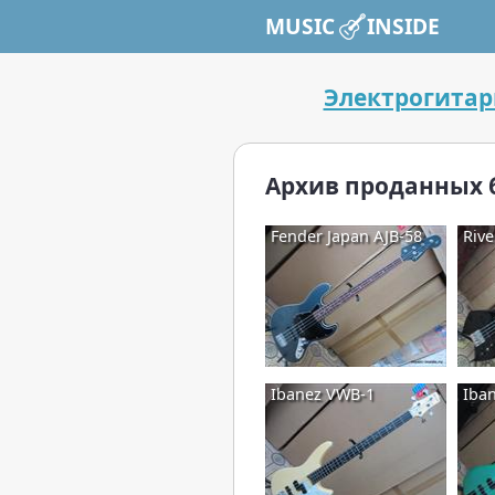
MUSIC INSIDE
Электрогита
Архив проданных 
Fender Japan AJB-58
Riv
Ibanez VWB-1
Iba