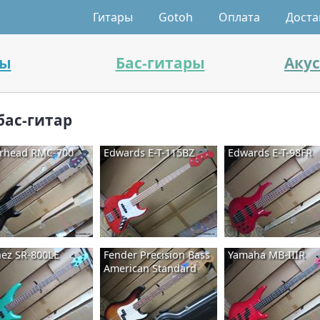
Гитары
Gotoh
Оплата
Доста
ры
Бас-гитары
Аку
бас-гитар
erhead RMC-700
Edwards E-T-115BZ
Edwards E-T-98FR
nez SR-800LE
Fender Precision Bass
Yamaha MB-IIIR
American Standard