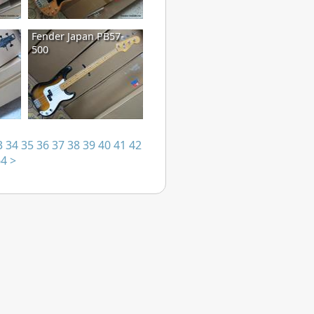
Fender Japan PB57-
500
3
34
35
36
37
38
39
40
41
42
64
>