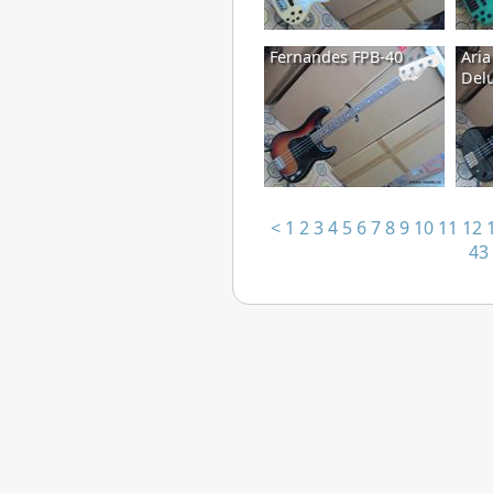
Fernandes FPB-40
Aria
Delu
<
1
2
3
4
5
6
7
8
9
10
11
12
43