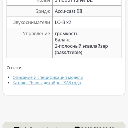
Колки
Smooth Tuner BII
Бридж
Accu-cast BII
Звукосниматели
LO-B x2
Управление
громкость
баланс
2-полосный эквалайзер
(bass/treble)
Ссылки:
Описание и спецификация модели
Каталог Ibanez декабрь 1986 года