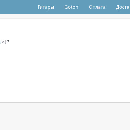
Гитары
Gotoh
Оплата
Доста
s
> JG