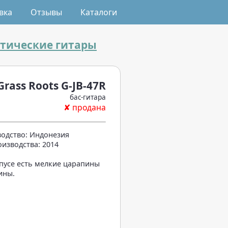
вка
Отзывы
Каталоги
стические гитары
Grass Roots G-JB-47R
бас-гитара
✘ продана
одство: Индонезия
оизводства: 2014
пусе есть мелкие царапины
ины.