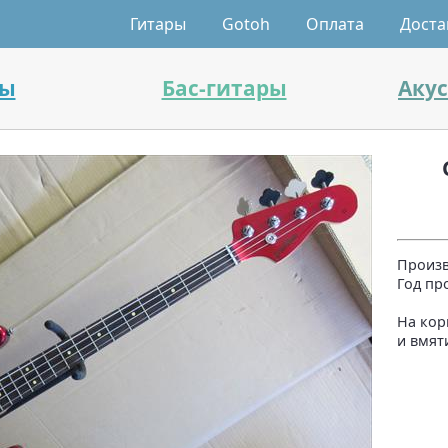
Гитары
Gotoh
Оплата
Доста
ры
Бас-гитары
Аку
Произв
Год пр
На кор
и вмят