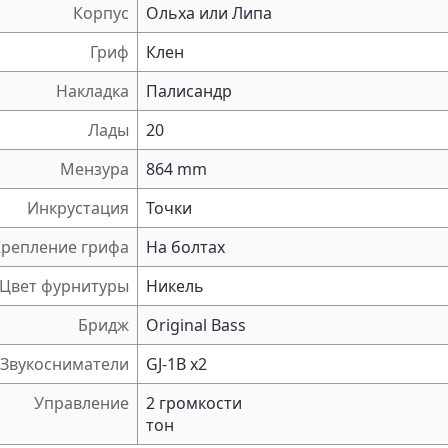
Корпус
Ольха или Липа
Гриф
Клен
Накладка
Палисандр
Лады
20
Мензура
864 mm
Инкрустация
Точки
Крепление грифа
На болтах
Цвет фурнитуры
Никель
Бридж
Original Bass
Звукосниматели
GJ-1B x2
Управление
2 громкости
тон