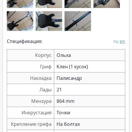
Спецификация:
ru
en
Корпус
Ольха
Гриф
Клен (1 кусок)
Накладка
Палисандр
Лады
21
Мензура
864 mm
Инкрустация
Точки
Крепление грифа
На болтах