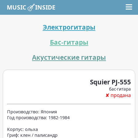
MUSIC INSIDE
Электрогитары
Бас-гитары
Акустические гитары
Squier PJ-555
бас-гитара
✘ продана
Производство: Япония
Год производства: 1982-1984
Корпус: ольха
Гриф: клен / палисандр