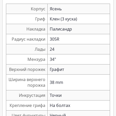
Корпус
Ясень
Гриф
Клен (3 куска)
Накладка
Палисандр
Радиус накладки
305R
Лады
24
Мензура
34"
Верхний порожек
Графит
Ширина верхнего
38 mm
порожка
Инкрустация
Точки
Крепление грифа
На болтах
Цвет фурнитуры
Черный