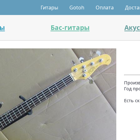
Гитары
Gotoh
Оплата
Доста
ры
Бас-гитары
Аку
Произв
Год пр
Есть с