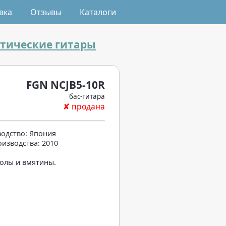
вка
Отзывы
Каталоги
стические гитары
FGN NCJB5-10R
бас-гитара
✘ продана
одство: Япония
оизводства: 2010
колы и вмятины.