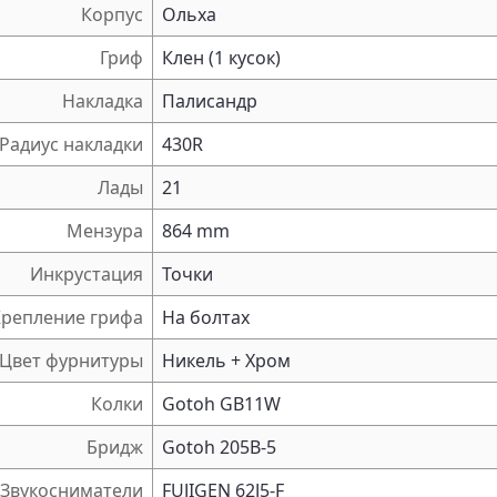
Корпус
Ольха
Гриф
Клен (1 кусок)
Накладка
Палисандр
Радиус накладки
430R
Лады
21
Мензура
864 mm
Инкрустация
Точки
Крепление грифа
На болтах
Цвет фурнитуры
Никель + Хром
Колки
Gotoh GB11W
Бридж
Gotoh 205B-5
Звукосниматели
FUJIGEN 62J5-F