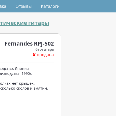
вка
Отзывы
Каталоги
стические гитары
Fernandes RPJ-502
бас-гитара
✘ продана
одство: Япония
оизводства: 1990x
колках нет крышек.
есколько сколов и вмятин.