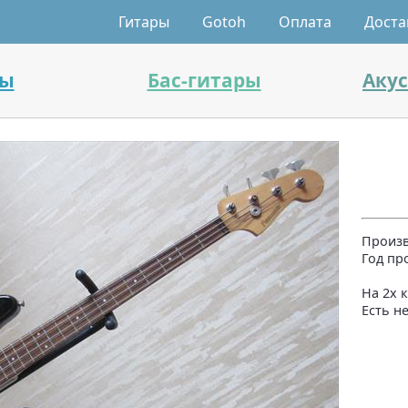
Гитары
Gotoh
Оплата
Доста
ры
Бас-гитары
Аку
Произв
Год пр
На 2х 
Есть н