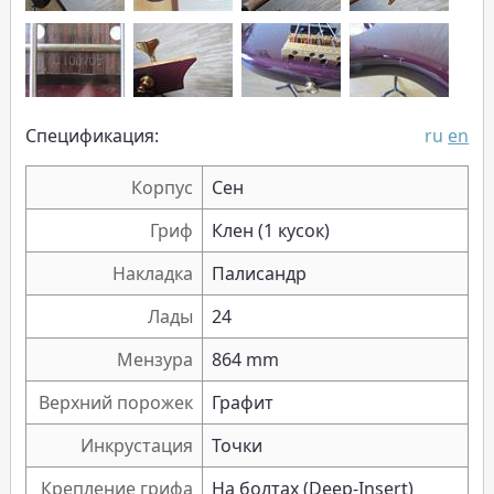
Спецификация:
ru
en
Корпус
Сен
Гриф
Клен (1 кусок)
Накладка
Палисандр
Лады
24
Мензура
864 mm
Верхний порожек
Графит
Инкрустация
Точки
Крепление грифа
На болтах (Deep-Insert)